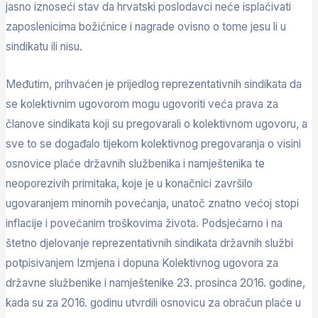
jasno iznoseći stav da hrvatski poslodavci neće isplaćivati
zaposlenicima božićnice i nagrade ovisno o tome jesu li u
sindikatu ili nisu.
Međutim, prihvaćen je prijedlog reprezentativnih sindikata da
se kolektivnim ugovorom mogu ugovoriti veća prava za
članove sindikata koji su pregovarali o kolektivnom ugovoru, a
sve to se događalo tijekom kolektivnog pregovaranja o visini
osnovice plaće državnih službenika i namještenika te
neoporezivih primitaka, koje je u konačnici završilo
ugovaranjem minornih povećanja, unatoč znatno većoj stopi
inflacije i povećanim troškovima života. Podsjećamo i na
štetno djelovanje reprezentativnih sindikata državnih službi
potpisivanjem Izmjena i dopuna Kolektivnog ugovora za
državne službenike i namještenike 23. prosinca 2016. godine,
kada su za 2016. godinu utvrdili osnovicu za obračun plaće u