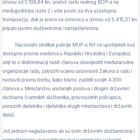
iznosu od 5.108,84 kn, unatoč rastu realnog BDP-a na
međugodišnjoj razini 2 i više posto za dva uzastopna
tromjesečja, dok je pravo na osnovicu u iznosu od 5.415,37 kn
pripalo javnim službenicima i namještenicima.
Nacionalni sindikat policije MUP-a RH će upotrijebiti sva
dostupna pravna sredstva u Republici Hrvatskoj i Europskoj
uniji te o diskriminaciji naših članova obavijestiti međunarodne
organizacije rada, zatražiti ocjenu ustavnosti Zakona o radu i
nastaviti pravnu borbu, kako bismo zaštitili svojih 4.300
članova u Ministarstvu unutarnjih poslova i drugim državnim
službama (carinskih službenika, pravosudnih policajaca,
poreznih djelatnika i djelatnika drugih ministarstava i državnih
tijela).
Još jednom naglašavamo da su svim državnim službenicima i
namještenicima zagarantirana prava propisana važećim