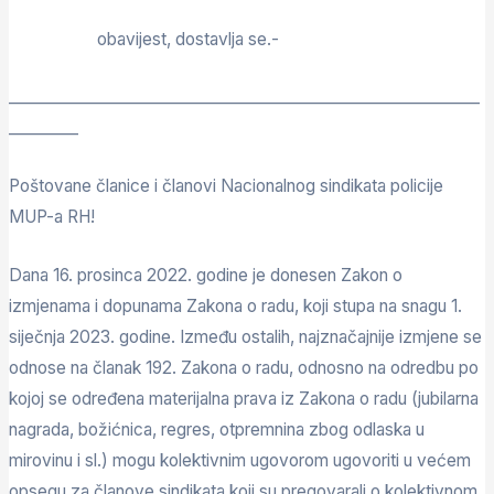
obavijest, dostavlja se.-
_____________________________________________________________
_________
Poštovane članice i članovi Nacionalnog sindikata policije
MUP-a RH!
Dana 16. prosinca 2022. godine je donesen Zakon o
izmjenama i dopunama Zakona o radu, koji stupa na snagu 1.
siječnja 2023. godine. Između ostalih, najznačajnije izmjene se
odnose na članak 192. Zakona o radu, odnosno na odredbu po
kojoj se određena materijalna prava iz Zakona o radu (jubilarna
nagrada, božićnica, regres, otpremnina zbog odlaska u
mirovinu i sl.) mogu kolektivnim ugovorom ugovoriti u većem
opsegu za članove sindikata koji su pregovarali o kolektivnom