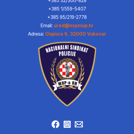
+385 32/300-828
+385 1/559-5407
+385 95/219-2778
Email:
ured@nspmup.hr
Adresa:
Olajnica 9, 32000 Vukovar