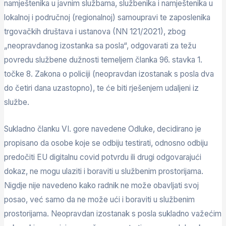
namještenika u javnim službama, službenika i namještenika u
lokalnoj i područnoj (regionalnoj) samoupravi te zaposlenika
trgovačkih društava i ustanova (NN 121/2021), zbog
„neopravdanog izostanka sa posla“, odgovarati za težu
povredu službene dužnosti temeljem članka 96. stavka 1.
točke 8. Zakona o policiji (neopravdan izostanak s posla dva
do četiri dana uzastopno), te će biti rješenjem udaljeni iz
službe.
Sukladno članku VI. gore navedene Odluke, decidirano je
propisano da osobe koje se odbiju testirati, odnosno odbiju
predočiti EU digitalnu covid potvrdu ili drugi odgovarajući
dokaz, ne mogu ulaziti i boraviti u službenim prostorijama.
Nigdje nije navedeno kako radnik ne može obavljati svoj
posao, već samo da ne može ući i boraviti u službenim
prostorijama. Neopravdan izostanak s posla sukladno važećim