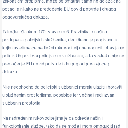
zakonskim propisima, može se smatrati samo ne dolazak na
posao, a nikako ne predočenje EU covid potvrde i drugog
odgovarajućeg dokaza.
Također, člankom 170. stavkom 6. Pravilnika o načinu
postupanja policijskih službenika, decidirano je propisano u
kojim uvjetima će nadležni rukovoditelj onemogućiti obavljanje
policijskih poslova policijskom službeniku, a to svakako nije ne
predočenje EU covid potvrde i drugog odgovarajućeg
dokaza.
Nije neophodno da policijski službenici moraju ulaziti i boraviti
u službenim prostorijama, posebice jer većina i radi izvan
službenih prostorija.
Na nadređenim rukovoditeljima je da odrede način i
funkcioniranje službe, tako da se može i mora omogućiti rad