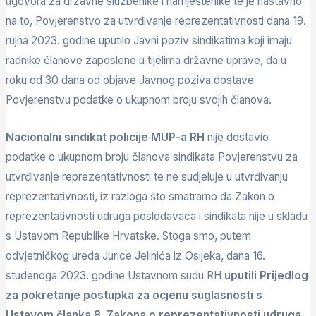
ugovora za državne službenike i namještenike te je nastavno
na to, Povjerenstvo za utvrđivanje reprezentativnosti dana 19.
rujna 2023. godine uputilo Javni poziv sindikatima koji imaju
radnike članove zaposlene u tijelima državne uprave, da u
roku od 30 dana od objave Javnog poziva dostave
Povjerenstvu podatke o ukupnom broju svojih članova.
Nacionalni sindikat policije MUP-a RH
nije dostavio
podatke o ukupnom broju članova sindikata Povjerenstvu za
utvrđivanje reprezentativnosti te ne sudjeluje u utvrđivanju
reprezentativnosti, iz razloga što smatramo da Zakon o
reprezentativnosti udruga poslodavaca i sindikata nije u skladu
s Ustavom Republike Hrvatske. Stoga smo, putem
odvjetničkog ureda Jurice Jelinića iz Osijeka, dana 16.
studenoga 2023. godine Ustavnom sudu RH
uputili Prijedlog
za pokretanje postupka za ocjenu suglasnosti s
Ustavom članka 8. Zakona o reprezentativnosti udruga