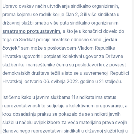
Upravo ovakav način utvrđivanja sindikalno organiziranih,
prema kojemu se radnik koji je član 2, 3 ili više sindikata u
državnoj službi smatra više puta sindikalno organiziranim,
smatramo protuustavnim,
a što je u konačnici dovelo do
toga da Sindikat policije hrvatske odnosno samo
„jedan
čovjek
“ sam može s poslodavcem-Vladom Republike
Hrvatske ugovoriti i potpisati kolektivni ugovor za Državne
službenike i namještenike čemu su poslodavci kroz povijest
demokratskih društava težili a isto se u suvremenoj Republici
Hrvatskoj ostvarilo 06. svibnja 2022. godine u 21 stoljeću.
Ističemo kako u javnim službama 11 sindikata ima status
reprezentativnosti te sudjeluje u kolektivnom pregovaranju, a
kroz dosadašnju praksu se pokazalo da se sindikati javnih
službi u načelu uvijek izbore za veća materijalna prava svojih
članova nego reprezentativni sindikati u državnoj službi koji u