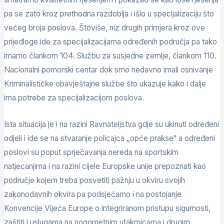
pa se zato kroz prethodna razdoblja i išlo u specijalizaciju što
većeg broja poslova. Štoviše, niz drugih primjera kroz ove
prijedloge ide za specijalizacijama određenih područja pa tako
imamo člankom 104. Službu za susjedne zemlje, člankom 110.
Nacionalni pomorski centar dok smo nedavno imali osnivanje
Kriminalističke obavještajne službe što ukazuje kako i dalje
ima potrebe za specijalizacijom poslova.
Ista situacija je i na razini Ravnateljstva gdje su ukinuti određeni
odjeli i ide se na stvaranje policajca „opće prakse“ a određeni
poslovi su poput sprječavanja nereda na sportskim
natjecanjima i na razini cijele Europske unije prepoznati kao
područje kojem treba posvetiti pažnju u okviru svojih
zakonodavnih okvira pa podsjećamo i na postojanje
Konvencije Vijeća Europe o integriranom pristupu sigurnosti,
zaštiti i uslugama na nogometnim utakmicama i drugim