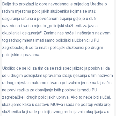
Dalje što proizlazi iz gore navedenog je prijedlog Uredbe o
radnim mjestima policijskih službenika kojima se staž
osiguranja računa u povećanom trajanju gdje je u čl. 8
navedeno i radno mjesto „policijski službenik za javna
okupljanja i osiguranja“. Zanima nas hoće li rješenja s nazivom
tog radnog mjesta imati samo policijski službenici u PU
zagrebačkoj ili će to imati i policijski službenici po drugim
policijskim upravama.
Ukoliko će se ići za tim da se radi specijalizacija poslova i da
se u drugim policijskim upravama izdaju rješenja s tim nazivom
radnog mjesta smatramo stvarno pohvalnim jer se na taj način
ne pravi razlika za obavljanje istih poslova između PU
zagrebačke i drugih policijskih uprava. Ako to neće biti slučaj,
ukazujemo kako u sastavu MUP-a i sada ne postoji veliki broj
službenika koji rade po liniji javnog reda i javnih okupljanja a u