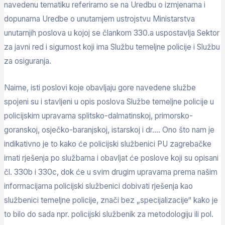
navedenu tematiku referiramo se na Uredbu o izmjenama i
dopunama Uredbe o unutarnjem ustrojstvu Ministarstva
unutarnjih poslova u kojoj se člankom 330.a uspostavlja Sektor
za javni red i sigurnost koji ima Službu temeljne policije i Službu
za osiguranja.
Naime, isti poslovi koje obavljaju gore navedene službe
spojeni su i stavljeni u opis poslova Službe temeljne policije u
policijskim upravama splitsko-dalmatinskoj, primorsko-
goranskoj, osječko-baranjskoj, istarskoj i dr…. Ono što nam je
indikativno je to kako će policijski službenici PU zagrebačke
imati rješenja po službama i obavljat će poslove koji su opisani
čl. 330b i 330c, dok će u svim drugim upravama prema našim
informacijama policijski službenici dobivati rješenja kao
službenici temeljne policije, znači bez „specijalizacije“ kako je
to bilo do sada npr. policijski službenik za metodologiju ili pol.