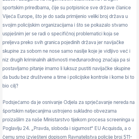
sportskim priredbama, čije su potpisnice sve države članice
Vijeća Europe, što je do sada primijenio veliki broj država u
svojim policijskim organizacijama i što se pokazalo stvarno
uspješnim jer se radi o specifičnoj problematici koja se
preljeva preko svih granica pojedinih država jer navijačke
skupine za sobom ne nose samo nasilje koje je vidljivo već i
niz drugih kriminalnih aktivnosti međunarodnog značaja pa si
postavljamo pitanje imamo li luksuz pustiti navijačke skupine
da budu bez društvene a time i policijske kontrole i kome bi to
bio cilj?
Podsjećamo da je osnivanje Odjela za sprječavanje nereda na
športskim natjecanjima ustrojeno sukladno obvezama
proizašlim za naše Ministarstvo tijekom procesa screeninga u
Poglavlju 24. „Pravda, sloboda i sigurnost“ EU Acquisda, a o
čemu smo izvješteni dopisom Ravnateljstva policije broj 511-