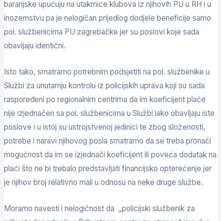
baranjske upućuju na utakmice klubova iz njihovih PU u RH i u
inozemstvu pa je nelogičan prijedlog dodjele beneficije samo
pol. službenicima PU zagrebačke jer su poslovi koje sada
obavljaju identični.
Isto tako, smatramo potrebnim podsjetiti na pol. službenike u
Službi za unutarnju kontrolu iz policijskih uprava koji su sada
raspoređeni po regionalnim centrima da im koeficijent plaće
nije izjednačen sa pol. službenicima u Službi iako obavljaju iste
poslove i u istoj su ustrojstvenoj jedinici te zbog složenosti,
potrebe i naravi njihovog posla smatramo da se treba pronaći
mogućnost da im se izjednači koeficijent ili poveća dodatak na
plaći što ne bi trebalo predstavljati financijsko opterećenje jer
je njihov broj relativno mali u odnosu na neke druge službe.
Moramo navesti i nelogičnost da „policijski službenik za