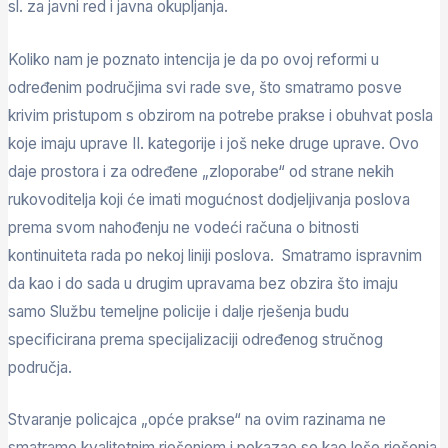
sl. za javni red i javna okupljanja.
Koliko nam je poznato intencija je da po ovoj reformi u
određenim područjima svi rade sve, što smatramo posve
krivim pristupom s obzirom na potrebe prakse i obuhvat posla
koje imaju uprave II. kategorije i još neke druge uprave. Ovo
daje prostora i za određene „zloporabe“ od strane nekih
rukovoditelja koji će imati mogućnost dodjeljivanja poslova
prema svom nahođenju ne vodeći računa o bitnosti
kontinuiteta rada po nekoj liniji poslova. Smatramo ispravnim
da kao i do sada u drugim upravama bez obzira što imaju
samo Službu temeljne policije i dalje rješenja budu
specificirana prema specijalizaciji određenog stručnog
područja.
Stvaranje policajca „opće prakse“ na ovim razinama ne
smatramo kvalitetnim rješenjem i pokazao se kao loše rješenja