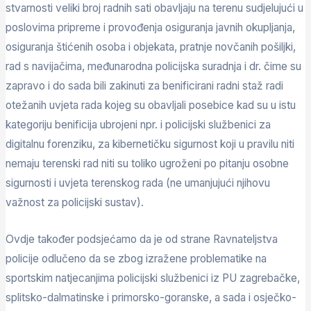
stvarnosti veliki broj radnih sati obavljaju na terenu sudjelujući u
poslovima pripreme i provođenja osiguranja javnih okupljanja,
osiguranja štićenih osoba i objekata, pratnje novčanih pošiljki,
rad s navijačima, međunarodna policijska suradnja i dr. čime su
zapravo i do sada bili zakinuti za benificirani radni staž radi
otežanih uvjeta rada kojeg su obavljali posebice kad su u istu
kategoriju benificija ubrojeni npr. i policijski službenici za
digitalnu forenziku, za kibernetičku sigurnost koji u pravilu niti
nemaju terenski rad niti su toliko ugroženi po pitanju osobne
sigurnosti i uvjeta terenskog rada (ne umanjujući njihovu
važnost za policijski sustav).
Ovdje također podsjećamo da je od strane Ravnateljstva
policije odlučeno da se zbog izražene problematike na
sportskim natjecanjima policijski službenici iz PU zagrebačke,
splitsko-dalmatinske i primorsko-goranske, a sada i osječko-