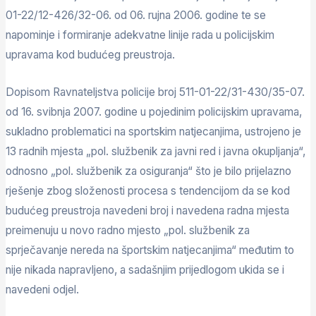
01-22/12-426/32-06. od 06. rujna 2006. godine te se
napominje i formiranje adekvatne linije rada u policijskim
upravama kod budućeg preustroja.
Dopisom Ravnateljstva policije broj 511-01-22/31-430/35-07.
od 16. svibnja 2007. godine u pojedinim policijskim upravama,
sukladno problematici na sportskim natjecanjima, ustrojeno je
13 radnih mjesta „pol. službenik za javni red i javna okupljanja“,
odnosno „pol. službenik za osiguranja“ što je bilo prijelazno
rješenje zbog složenosti procesa s tendencijom da se kod
budućeg preustroja navedeni broj i navedena radna mjesta
preimenuju u novo radno mjesto „pol. službenik za
sprječavanje nereda na športskim natjecanjima“ međutim to
nije nikada napravljeno, a sadašnjim prijedlogom ukida se i
navedeni odjel.