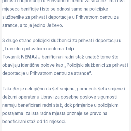
prihvat i deportaciju u Prihvatnom centru za strance“ ima dva
mjeseca benificije i isto se odnosi samo na policijske
službenike za prihvat i deportacije u Prihvatnom centru za
strance, a to je jedino Ježevo.
S druge strane policijski službenici za prihvat i deportaciju u
„Tranzitno prihvatnim centrima Trilj i
Tovarnik
NEMAJU
benificirani radni staž unatoč tome što
obavljaju identične polove kao „Policijski službenici za prihvat i
deportacije u Prihvatnom centru za strance“.
Također je nelogično da šef smjene, pomoćnik šefa smjene i
dežurni operater u Upravi za posebne poslove sigurnosti
nemaju beneficirani radni staž, dok primjerice u policijskim
postajama za ista radna mjesta priznaje se pravo na
beneficirani staž od 14 mjeseci.