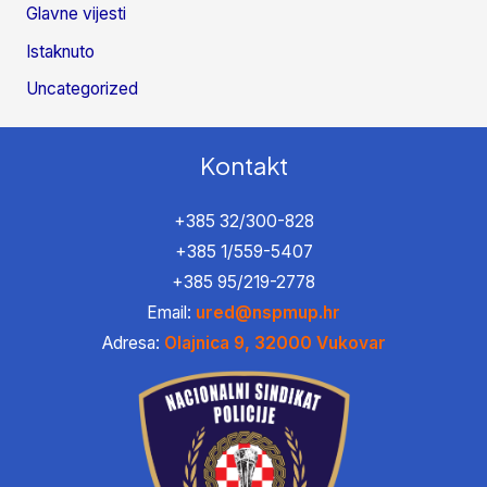
Glavne vijesti
Istaknuto
Uncategorized
Kontakt
+385 32/300-828
+385 1/559-5407
+385 95/219-2778
Email:
ured@nspmup.hr
Adresa:
Olajnica 9, 32000 Vukovar