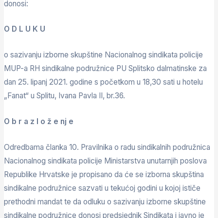
donosi:
O D L U K U
o sazivanju izborne skupštine Nacionalnog sindikata policije
MUP-a RH sindikalne podružnice PU Splitsko dalmatinske za
dan 25. lipanj 2021. godine s početkom u 18,30 sati u hotelu
„Fanat“ u Splitu, Ivana Pavla II, br.36.
O b r a z l o ž e nj e
Odredbama članka 10. Pravilnika o radu sindikalnih podružnica
Nacionalnog sindikata policije Ministarstva unutarnjih poslova
Republike Hrvatske je propisano da će se izborna skupština
sindikalne podružnice sazvati u tekućoj godini u kojoj ističe
prethodni mandat te da odluku o sazivanju izborne skupštine
sindikalne podružnice donosi predsjednik Sindikata i javno je