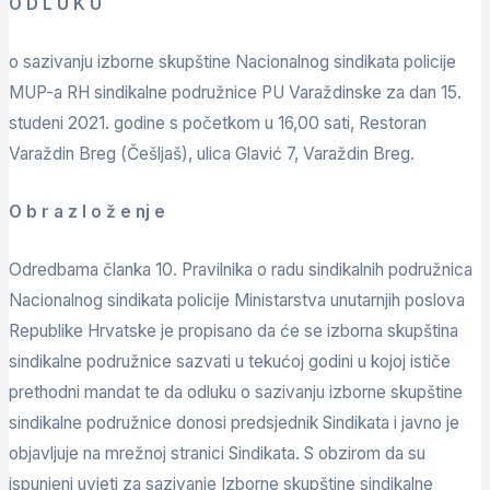
O D L U K U
o sazivanju izborne skupštine Nacionalnog sindikata policije
MUP-a RH sindikalne podružnice PU Varaždinske za dan 15.
studeni 2021. godine s početkom u 16,00 sati, Restoran
Varaždin Breg (Češljaš), ulica Glavić 7, Varaždin Breg.
O b r a z l o ž e nj e
Odredbama članka 10. Pravilnika o radu sindikalnih podružnica
Nacionalnog sindikata policije Ministarstva unutarnjih poslova
Republike Hrvatske je propisano da će se izborna skupština
sindikalne podružnice sazvati u tekućoj godini u kojoj ističe
prethodni mandat te da odluku o sazivanju izborne skupštine
sindikalne podružnice donosi predsjednik Sindikata i javno je
objavljuje na mrežnoj stranici Sindikata. S obzirom da su
ispunjeni uvjeti za sazivanje Izborne skupštine sindikalne