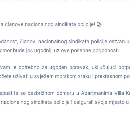
 članove nacionalnog sindikata policije! 🏖️
edanost, članovi nacionalnog sindikata policije ostvar
odmor bude još ugodniji uz ove posebne pogodnosti.
 vam je potrebno za ugodan boravak, uključujući pot
 možete uživati u svježem morskom zraku i prekrasnom po
repustite se bezbrižnom odmoru u Apartmanima Villa Kra
 nacionalnog sindikata policije i osigurali svoje mjesto 