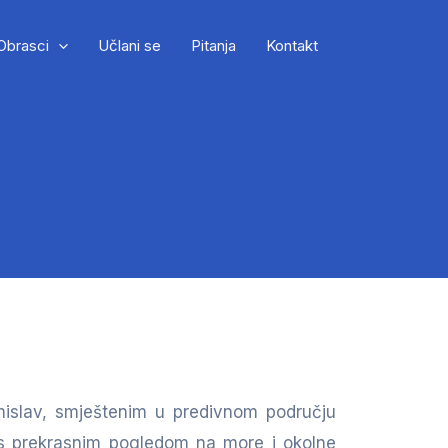
Obrasci
Učlani se
Pitanja
Kontakt
mislav, smještenim u predivnom području
 prekrasnim pogledom na more i okolne