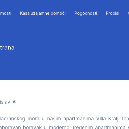
rnosti
Kasa uzajamne pomoći
Pogodnosti
Propisi
strana
islav 🌟
i Jadranskog mora u našim apartmanima Villa Kralj To
zaboravan boravak u moderno uređenim apartmanima s