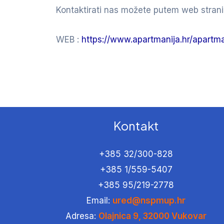
Kontaktirati nas možete putem web strani
WEB :
https://www.apartmanija.hr/apartma
Kontakt
+385 32/300-828
+385 1/559-5407
+385 95/219-2778
Email:
ured@nspmup.hr
Adresa:
Olajnica 9, 32000 Vukovar