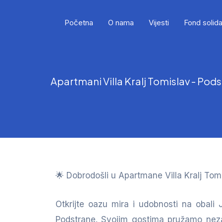
Početna
O nama
Vijesti
Fond solida
Apartmani Villa Kralj Tomislav - Pod
🌟 Dobrodošli u Apartmane Villa Kralj Tom
Otkrijte oazu mira i udobnosti na obal
Podstrane. Svojim gostima pružamo ne