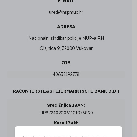
E-MAIL
ured@nspmup.hr
ADRESA
Nacionalni sindikat policije MUP-a RH
Olajnica 9, 32000 Vukovar
OIB
40652192778
RAČUN (ERSTE&STEIERMÄRKISCHE BANK D.D.)
Središnjica IBAN:
HR8724020061101076890
Kasa IBAN:
HR9224020061500118019