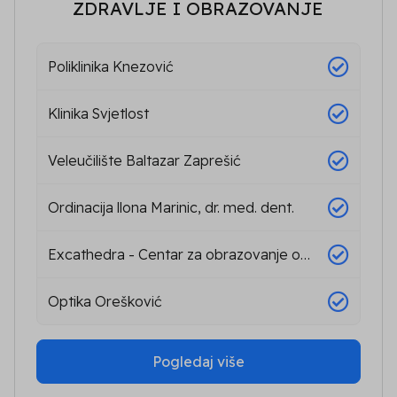
ZDRAVLJE I OBRAZOVANJE
Poliklinika Knezović
Klinika Svjetlost
Veleučilište Baltazar Zaprešić
Ordinacija llona Marinic, dr. med. dent.
Excathedra - Centar za obrazovanje odraslih
Optika Orešković
Pogledaj više