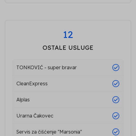
13
OSTALE USLUGE
TONKOVIĆ - super bravar
CleanExpress
Alplas
Urarna Čakovec
Servis za čišćenje "Marsonia"