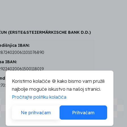
UN (ERSTE&STEIERMÄRKISCHE BANK D.D.)
edišnjica IBAN:
8724020061101076890
sa IBAN:
9224020061500118019
nd IBAN:
Koristimo kolačiće 🍪 kako bismo vam pružili
7024020061500118027
najbolje moguće iskustvo na našoj stranici.
Pročitajte politiku kolačića
Ne prihvaćam
Prihvaćam