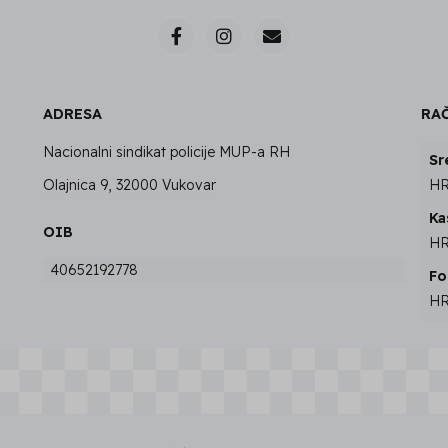
ADRESA
RAČ
Nacionalni sindikat policije MUP-a RH
Sr
Olajnica 9, 32000 Vukovar
HR
Ka
OIB
HR
40652192778
Fo
HR