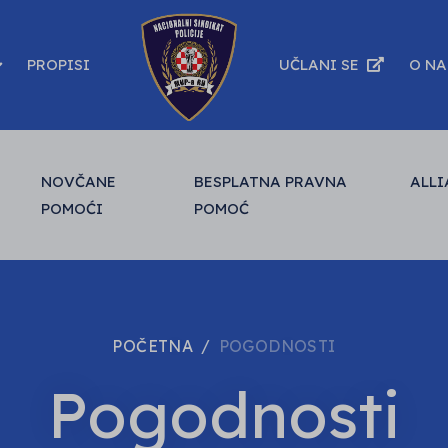
PROPISI
UČLANI SE
O N
NOVČANE
BESPLATNA PRAVNA
ALLI
POMOĆI
POMOĆ
POČETNA
POGODNOSTI
Pogodnosti