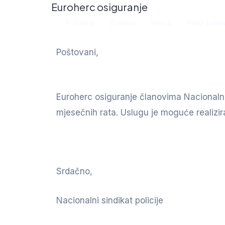
Euroherc osiguranje
Početna
O nama
Vijesti
Fond solida
Poštovani,
Euroherc osiguranje članovima Nacionalno
mjesečnih rata. Uslugu je moguće realizir
Srdačno,
Nacionalni sindikat policije