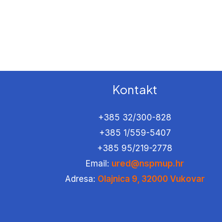
Kontakt
+385 32/300-828
+385 1/559-5407
+385 95/219-2778
Email:
ured@nspmup.hr
Adresa:
Olajnica 9, 32000 Vukovar