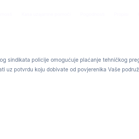
rnosti
Kasa uzajamne pomoći
Pogodnosti
Propisi
g sindikata policije omogućuje plaćanje tehničkog pregl
ati uz potvrdu koju dobivate od povjerenika Vaše podruž