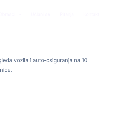
Obrasci
Učlani se
Pitanja
Kontakt
eda vozila i auto-osiguranja na 10
nice.