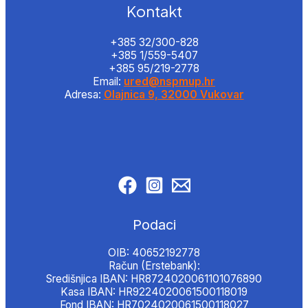
Kontakt
+385 32/300-828
+385 1/559-5407
+385 95/219-2778
Email:
ured@nspmup.hr
Adresa:
Olajnica 9, 32000 Vukovar
Podaci
OIB: 40652192778
Račun (Erstebank):
Središnjica IBAN: HR8724020061101076890
Kasa IBAN: HR9224020061500118019
Fond IBAN: HR7024020061500118027