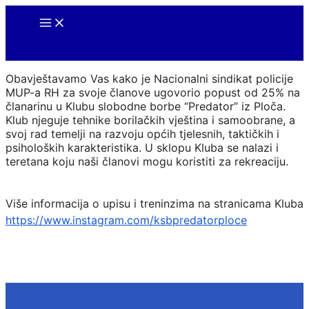
Skip
Main
to
Menu
content
Obavještavamo Vas kako je Nacionalni sindikat policije
MUP-a RH za svoje članove ugovorio popust od 25% na
članarinu u Klubu slobodne borbe “Predator” iz Ploča.
Klub njeguje tehnike borilačkih vještina i samoobrane, a
svoj rad temelji na razvoju općih tjelesnih, taktičkih i
psiholoških karakteristika. U sklopu Kluba se nalazi i
teretana koju naši članovi mogu koristiti za rekreaciju.
Više informacija o upisu i treninzima na stranicama Kluba
https://www.instagram.com/
ksbpredatorploce