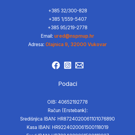
+385 32/300-828
+385 1/559-5407
+385 95/219-2778
Email:
ured@nspmup.hr
Adresa:
Olajnica 9, 32000 Vukovar
Podaci
OIB: 40652192778
Račun (Erstebank):
Središnjica IBAN: HR8724020061101076890
Kasa IBAN: HR9224020061500118019