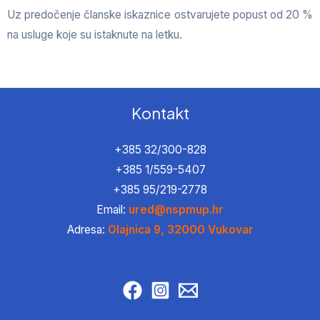
Uz predočenje članske iskaznice ostvarujete popust od 20 %
na usluge koje su istaknute na letku.
Kontakt
+385 32/300-828
+385 1/559-5407
+385 95/219-2778
Email:
ured@nspmup.hr
Adresa:
Olajnica 9, 32000 Vukovar