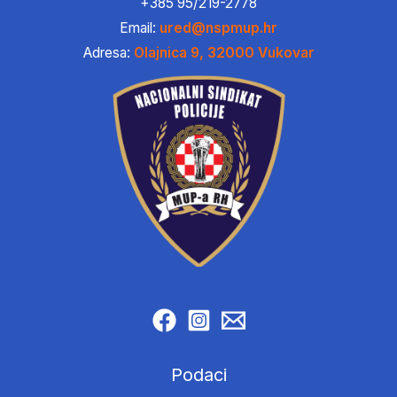
+385 95/219-2778
Email:
ured@nspmup.hr
Adresa:
Olajnica 9, 32000 Vukovar
Podaci