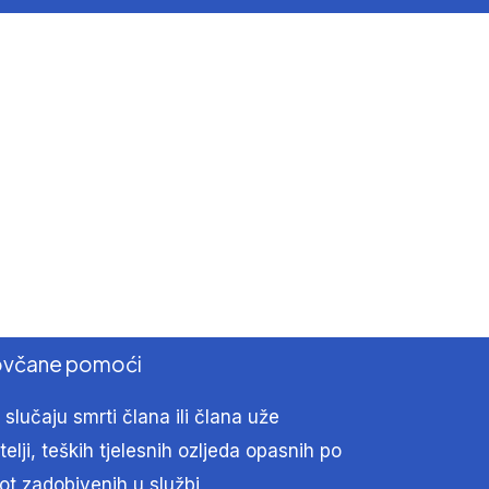
včane pomoći
 slučaju smrti člana ili člana uže
telji,
teških tjelesnih ozljeda opasnih po
ot zadobivenih u službi