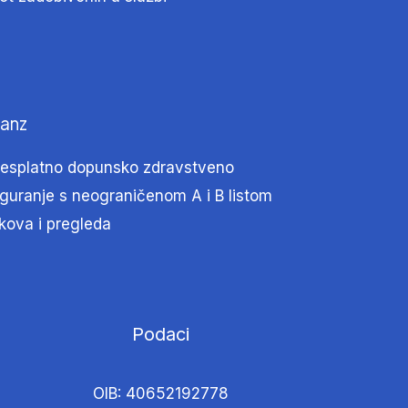
ianz
besplatno dopunsko zdravstveno
iguranje s neograničenom A i B listom
ekova i pregleda
Podaci
OIB: 40652192778