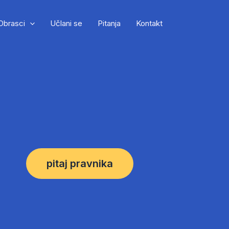
Obrasci
Učlani se
Pitanja
Kontakt
pitaj pravnika