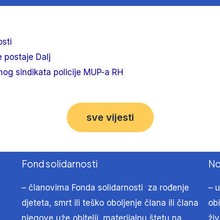
sti
e postaje Dalj
lnog sindikata policije MUP-a RH
sve vijesti
Fond solidarnosti
No
– članovima Fonda solidarnosti za rođenje
– u
djeteta, smrt ili teško oboljenje člana ili člana
obi
njegove uže obitelji, materijalnu štetu na
živ