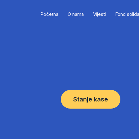
Početna
O nama
Vijesti
Fond solida
Stanje kase