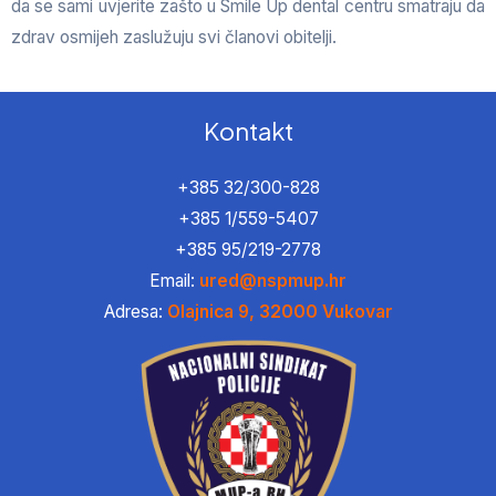
da se sami uvjerite zašto u Smile Up dental centru smatraju da
zdrav osmijeh zaslužuju svi članovi obitelji.
Kontakt
+385 32/300-828
+385 1/559-5407
+385 95/219-2778
Email:
ured@nspmup.hr
Adresa:
Olajnica 9, 32000 Vukovar