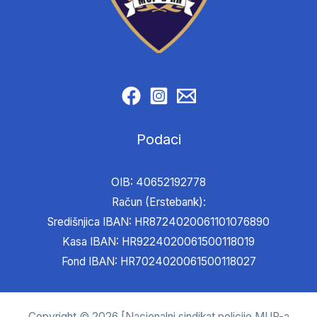
Podaci
OIB: 40652192778
Račun (Erstebank):
Središnjica IBAN: HR8724020061101076890
Kasa IBAN: HR9224020061500118019
Fond IBAN: HR7024020061500118027
Copyright © 2026 [Nacionalni sindikat policije MUP-a