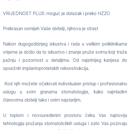
VRIJEDNOST PLUS: moguć je dolazak i preko HZZO
Prekrasan osmijeh Vaše obitelji, njihova je strast
Nakon dugogodišnjeg iskustva i rada u velikim poliklinikama
vrijeme je došlo da to iskustvo i znanje pruže svima koji traže
pažnju i pozornost u detaljima. Od najsitnijeg karijesa do
opsežnih implantoprotetskih rekonstrukcija.
Kod njih možete očekivati individualan pristup i profesionalnu
uslugu u svim granama stomatologije, kako najmlađim
članovima obitelji tako i onim najstarijim.
U toplom i novouređenim prostoru čeka Vas najnovija
tehnologija pružanja stomatoloških usluga i zato Vas pozivaju