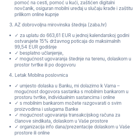
pomoć na cesti, pomoć u kući, zaštićen digitalni
novčanik, osiguran mobilni uređaj u slučaju krađe i zaštitu
prilikom online kupnje
AZ dobrovoljna mirovinska štednja (zaba.hr)
✓ za uplatu do 663,61 EUR u jednoj kalendarskoj godini
ostvarujete 15% državnog poticaja do maksimalnih
99,54 EUR godišnje
✓ besplatno učlanjenje,
✓ mogućnost ugovaranja štednje na terenu, dolaskom u
prostor tvrtke ili po dogovoru
Letak Mobilna poslovnica
✓ umjesto dolaska u Banku, mi dolazimo k Vama –
mogućnost dogovora sastanka s mobilnim bankarom u
prostoru tvrtke, individualnim sastancima i online
✓ s mobilnim bankarom možete razgovarati o svim
proizvodima i uslugama Banke
✓ mogućnost ugovaranja transakcijskog računa za
članove sindikata, dolaskom u Vaše prostore
✓ organizacija info dana/prezentacije dolaskom u Vaše
prostore ili online