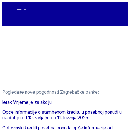
Skip
Main
to
Menu
content
Pogledajte nove pogodnosti Zagrebačke banke:
letak Vrijeme je za akciju
Opće informacije o stambenom kreditu u posebnoj ponudi u
razdoblju od 10. veljače do 11. travnja 2025.
Gotovinski krediti posebna ponuda opće informacije od