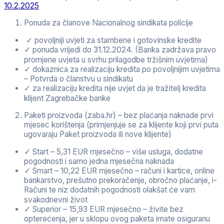
10.2.2025
Ponuda za članove Nacionalnog sindikata policije
✓ povoljniji uvjeti za stambene i gotovinske kredite
✓ ponuda vrijedi do 31.12.2024. (Banka zadržava pravo
promjene uvjeta u svrhu prilagodbe tržišnim uvjetima)
✓ dokaznica za realizaciju kredita po povoljnijim uvjetima
– Potvrda o članstvu u sindikatu
✓ za realizaciju kredita nije uvjet da je tražitelj kredita
klijent Zagrebačke banke
Paketi proizvoda (zaba.hr) – bez plaćanja naknade prvi
mjesec korištenja (primjenjuje se za klijente koji prvi puta
ugovaraju Paket proizvoda ili nove klijente)
✓ Start – 5,31 EUR mjesečno – više usluga, dodatne
pogodnosti i samo jedna mjesečna naknada
✓ Smart – 10,22 EUR mjesečno – računi i kartice, online
bankarstvo, prešutno prekoračenje, obročno plaćanje, i-
Računi te niz dodatnih pogodnosti olakšat će vam
svakodnevni život
✓ Superior – 15,93 EUR mjesečno – živite bez
opterećenja, jer u sklopu ovog paketa imate osiguranu