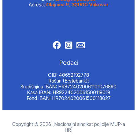
Adresa:
Olajnica 9, 32000 Vukovar
Podaci
OIB: 40652192778
Račun (Erstebank):
Središnjica IBAN: HR8724020061101076890
Kasa IBAN: HR9224020061500118019
Fond IBAN: HR7024020061500118027
Copyright © 2026 [Nacionalni sindikat policije MUP-a
HR]