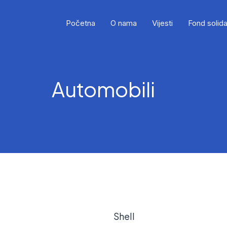
Početna
O nama
Vijesti
Fond solida
Automobili
Shell