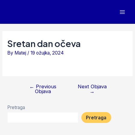
Skip
to
Mai
content
Men
Sretan dan očeva
By
Matej
/
19 ožujka, 2024
←
Previous
Next Objava
Navigacija
Objava
→
objava
Pretraga
Pretraga