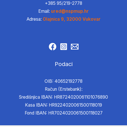
+385 95/219-2778
Email:
ured@nspmup.hr
Adresa:
Olajnica 9, 32000 Vukovar
Podaci
OIB: 40652192778
Račun (Erstebank):
Središnjica IBAN: HR8724020061101076890
Kasa IBAN: HR9224020061500118019
Fond IBAN: HR7024020061500118027