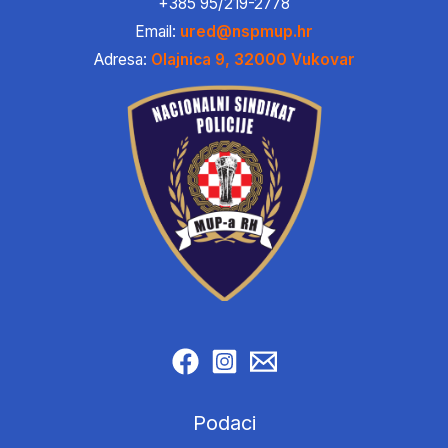
+385 95/219-2778
Email:
ured@nspmup.hr
Adresa:
Olajnica 9, 32000 Vukovar
Podaci