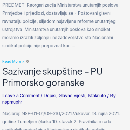
PREDMET: Reorganizacija Ministarstva unutarnjih poslova,
Primjedbe i prijedlozi, dostavljaju se.- Poštovani glavni
ravnatelju policije, slijedom najavljene reforme unutarnjeg
ustrojstva Ministarstva unutarnjih poslova kao sindikat
moramo izraziti žaljenje i nezadovoljstvo što Nacionalni
sindikat policije nije prepoznat kao …
Read More »
Sazivanje skupštine – PU
Primorsko goranske
Leave a Comment
/
Dopisi
,
Glavne vijesti
,
Istaknuto
/ By
nspmuphr
Naš broj: NSP-01-01/09-310/2021.Vukovar, 18. rujna 2021.
godine Temeljem članka 10. stavak 2. Pravilnika o radu
sindikalnih podružnica Nacionalnog sindikata policije