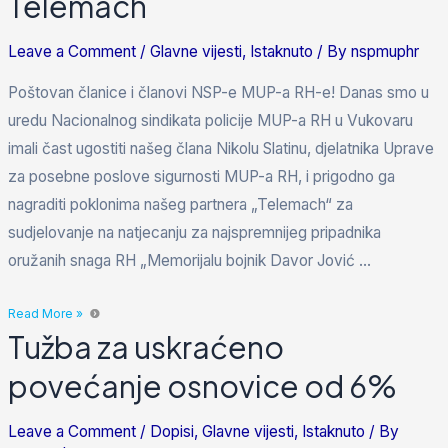
Telemach
Leave a Comment
/
Glavne vijesti
,
Istaknuto
/ By
nspmuphr
Poštovan članice i članovi NSP-e MUP-a RH-e! Danas smo u
uredu Nacionalnog sindikata policije MUP-a RH u Vukovaru
imali čast ugostiti našeg člana Nikolu Slatinu, djelatnika Uprave
za posebne poslove sigurnosti MUP-a RH, i prigodno ga
nagraditi poklonima našeg partnera „Telemach“ za
sudjelovanje na natjecanju za najspremnijeg pripadnika
oružanih snaga RH „Memorijalu bojnik Davor Jović …
Read More »
Tužba za uskraćeno
povećanje osnovice od 6%
Leave a Comment
/
Dopisi
,
Glavne vijesti
,
Istaknuto
/ By