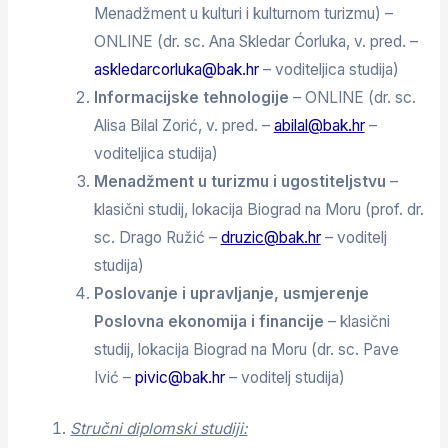
Menadžment u kulturi i kulturnom turizmu) –
ONLINE (dr. sc. Ana Skledar Ćorluka, v. pred. –
askledarcorluka@bak.hr
– voditeljica studija)
Informacijske tehnologije
– ONLINE (dr. sc.
Alisa Bilal Zorić, v. pred. –
abilal@bak.hr
–
voditeljica studija)
Menadžment u turizmu i ugostiteljstvu
–
klasični studij, lokacija Biograd na Moru (prof. dr.
sc. Drago Ružić –
druzic@bak.hr
– voditelj
studija)
Poslovanje i upravljanje, usmjerenje
Poslovna ekonomija i financije
– klasični
studij, lokacija Biograd na Moru (dr. sc. Pave
Ivić –
pivic@bak.hr
– voditelj studija)
Stručni diplomski studiji: