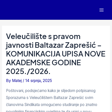
Veleučilište s pravom
javnosti Baltazar Zaprešić –
KOMUNIKACIJA UPISA NOVE
AKADEMSKE GODINE
2025./2026.
By
Matej
/
14 srpnja, 2025
Poštovani, podsjećamo kako je slijedom potpisanog
Sporazuma s Veleučilištem Baltazar Zaprešić svim
članovima Sindikata omogućeno studiranje po znatno
povoljnijim financijskim uvjetima te da upisi u novu