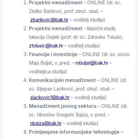
Projektni menadžment
– ONLINE (dr. sc.
Zlatko Barilović, prof. struč. stud. –
zbarilovic@bak.hr
– voditelj studija)
Projektni menadžment
– klasični studij,
lokacija Osijek (prof. dr. sc. Zdravko Tolušić,
ztolusic@bak.hr
– voditelj studija)
Financije i investicije
– ONLINE (dr. sc. socio.
Maja Buljat, v. pred. –
mbuljat@bak.hr
–
voditeljica studija)
Komunikacijski menadžment
– ONLINE (dr.
sc. Stjepan Lacković, prof. struč. stud. –
slackovic1@bak.hr
– voditelj studija)
Menadžment javnog
sektora
– ONLINE (dr.
sc. Ninoslav Gregurić Bajza, v. pred. –
nbajza@bak.hr
– voditelj studija)
Primijenjene informacijske tehnologije
–