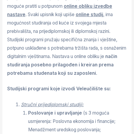
moguće pratiti u potpunom
online obliku izvedbe
nastave
. Svaki upisnik koji upiše
online studij
, ima
mogućnost studiranja od kuće iz svojega mjesta
prebivališta, na prijediplomskoj ili diplomskoj razini.
Studijski programi pružaju specifična znanja i vještine,
potpuno usklađene s potrebama tržišta rada, s osnaženim
digitalnim vještinama. Nastava u online obliku je
način
studiranja posebno prilagođen i kreiran prema
potrebama studenata koji su zaposleni
.
Studijski programi koje izvodi Veleučilište su:
Stručni prijediplomski studiji:
Poslovanje i upravljanje
(s 3 moguća
usmjerenja: Poslovna ekonomija i financije;
Menadžment uredskog poslovanja;