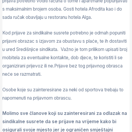
prijava potrebno voditi računa o tome i apartmane popunjavati
s maksimalnim brojem osoba. Gosti hotela Afrodita kao i do
sada ručak obavljaju u restoranu hotela Alga.
Kod prijave za sindikalne susrete potrebno je odmah popuniti
prijavni obrazac s izjavom za obustavu s plaće, te ih dostaviti
u ured Središnjice sindikata. Važno je tom prilikom upisati broj
mobitela za eventualne kontakte, dob djece, te koristiti li se
organizirani prijevoz ili ne.Prijave bez tog prijavnog obrasca
neće se razmatrati.
Osobe koje su zainteresirane za neki od sportova trebaju to
napomenuti na prijavnom obrascu.
Molimo sve članove koji su zainteresirani za odlazak na
sindikalne susrete da se prijave na vrijeme kako bi
osigurali svoje mjesto jer je ograničen smještajni