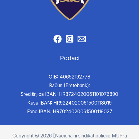
Podaci
OIB: 40652192778
Račun (Erstebank):
Središnjica IBAN: HR8724020061101076890
Kasa IBAN: HR9224020061500118019
Fond IBAN: HR7024020061500118027
Copyright © 2026 [Nacionalni sindikat policije MUP-a