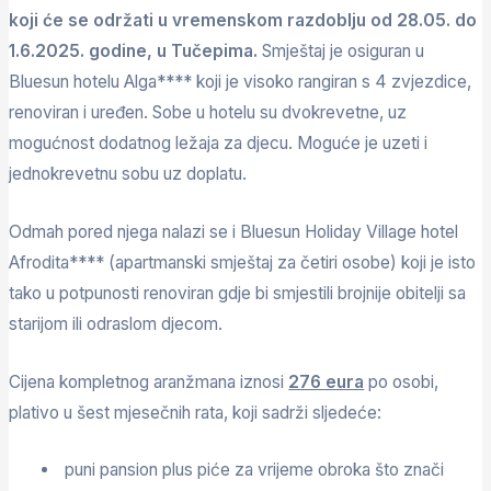
koji će se održati u vremenskom razdoblju od 28.05. do
1.6.2025. godine, u Tučepima.
Smještaj je osiguran u
Bluesun hotelu Alga**** koji je visoko rangiran s 4 zvjezdice,
renoviran i uređen. Sobe u hotelu su dvokrevetne, uz
mogućnost dodatnog ležaja za djecu. Moguće je uzeti i
jednokrevetnu sobu uz doplatu.
Odmah pored njega nalazi se i Bluesun Holiday Village hotel
Afrodita**** (apartmanski smještaj za četiri osobe) koji je isto
tako u potpunosti renoviran gdje bi smjestili brojnije obitelji sa
starijom ili odraslom djecom.
Cijena kompletnog aranžmana iznosi
276 eura
po osobi,
plativo u šest mjesečnih rata, koji sadrži sljedeće:
puni pansion plus piće za vrijeme obroka što znači