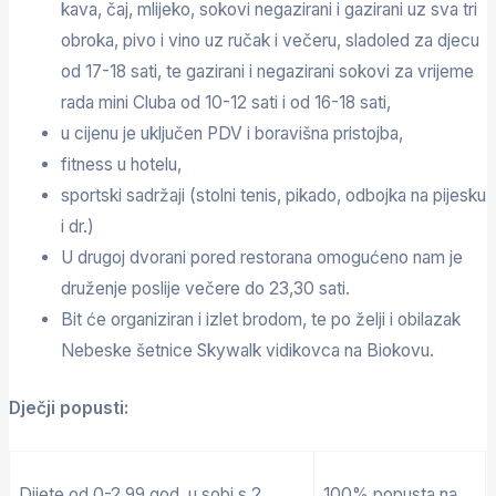
kava, čaj, mlijeko, sokovi negazirani i gazirani uz sva tri
obroka, pivo i vino uz ručak i večeru, sladoled za djecu
od 17-18 sati, te gazirani i negazirani sokovi za vrijeme
rada mini Cluba od 10-12 sati i od 16-18 sati,
u cijenu je uključen PDV i boravišna pristojba,
fitness u hotelu,
sportski sadržaji (stolni tenis, pikado, odbojka na pijesku
i dr.)
U drugoj dvorani pored restorana omogućeno nam je
druženje poslije večere do 23,30 sati.
Bit će organiziran i izlet brodom, te po želji i obilazak
Nebeske šetnice Skywalk vidikovca na Biokovu.
Dječji popusti:
Dijete od 0-2,99 god. u sobi s 2
100% popusta na