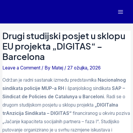
Drugi studijski posjet u sklopu
EU projekta „DIGITAS“ –
Barcelona
Leave a Comment
/ By
Matej
/
27 ožujka, 2026
Održan je radni sastanak između predstavnika
Nacionalnog
sindikata policije MUP-a RH
i španjolskog sindikata
SAP –
Sindicat de Policies de Catalunya u Barceloni
. Radi se o
drugom studijskom posjetu u sklopu projekta
„DIGITalna
trAnzicija Sindikata – DIGITAS“
financiranog u okviru poziva
„Jačanje kapaciteta socijalnih partnera – faza I“. Studijsko
putovanje organizirano je u svrhu razmjene iskustava i