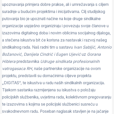
upoznavanja primjera dobre prakse, ali i umrežavanja s ciljem
suradnje u budućim projektima i inicijativama. Cilj studijskog
putovanja bio je upoznati načine na koje druge sindikalne
organizacije uspješno organiziraju i povezuju svoje članove u
izazovima digitalnog doba i novim oblicima socijalnog dijaloga,
a stečena iskustva bit će korisna za nastavak i razvoj našeg
sindikalnog rada. Naš radni tim u sastavu
Ivan Sabljić, Antonio
Božanović, Danijela Cindrić i Eugen Ujević
uz
Gorana
Hiblera
predstavnika
Udruge sindikata profesionalnih
vatrogasaca RH
, naše partnerske organizacije na ovom
projektu, predstavili su domaćinima ciljeve projekta
„DIGITAS“, te iskustva u radu naših sindikalnih organizacija.
Tijekom sastanka razmijenjena su iskustva o položaju
policijskih službenika, uvjetima rada, kolektivnom pregovaranju
te izazovima s kojima se policijski službenici susreću u
svakodnevnom radu. Poseban naglasak stavljen je na jačanje