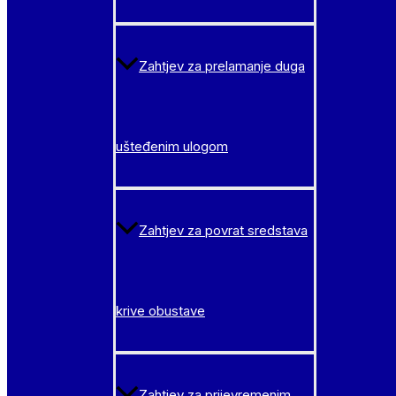
Zahtjev za prelamanje duga
ušteđenim ulogom
Zahtjev za povrat sredstava
krive obustave
Zahtjev za prijevremenim