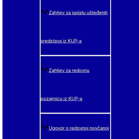
Zahtjev za isplatu ušteđenih
sredstava iz KUP-a
Zahtjev za redovnu
pozajmicu iz KUP-a
Ugovor o redovnoj novčanoj