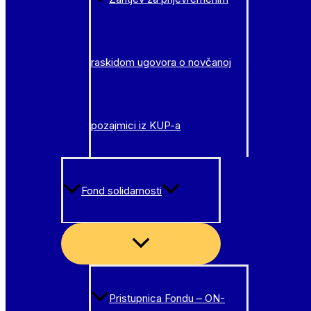
raskidom ugovora o novčanoj
pozajmici iz KUP-a
Fond solidarnosti
Menu
Toggle
Pristupnica Fondu – ON-