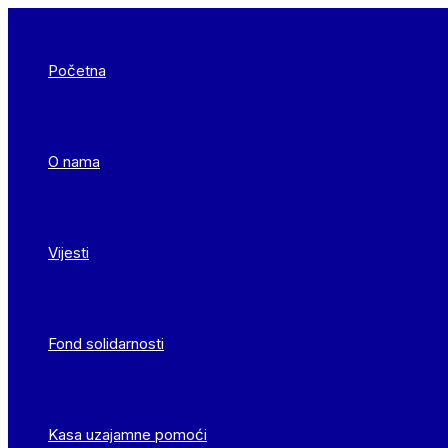
Skip
to
content
Početna
O nama
Vijesti
Fond solidarnosti
Kasa uzajamne pomoći