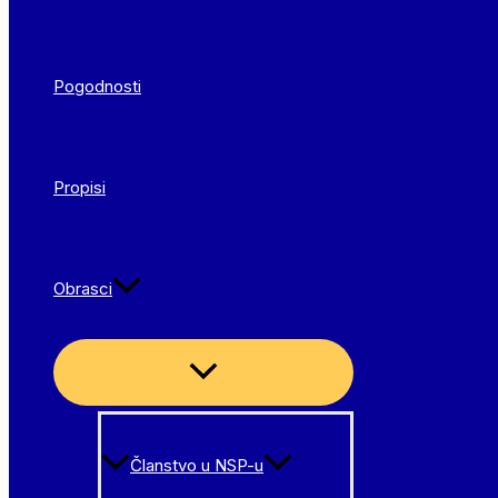
Pogodnosti
Propisi
Obrasci
Menu
Toggle
Članstvo u NSP-u