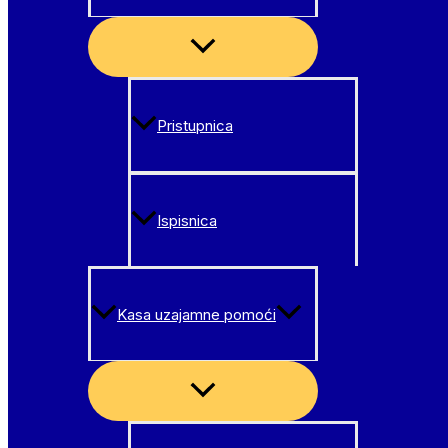
Menu
Toggle
Pristupnica
Ispisnica
Kasa uzajamne pomoći
Menu
Toggle