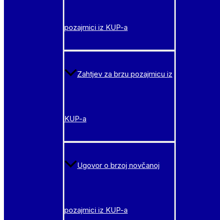
pozajmici iz KUP-a
Zahtjev za brzu pozajmicu iz
KUP-a
Ugovor o brzoj novčanoj
pozajmici iz KUP-a