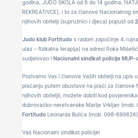
godina, JUDO ŠKOLA od 8 do 14 godina, NAT
REKREATIVCE), i to za članove Nacionalnog si
njihovih obitelji (supružnici i djeca) popust od
Judo klub Fortitudo
s radom započinje 4. rujn
ulaz – fizikalna terapija) na adresi Roka Mišet
sudjelovao i
Nacionalni sindikat policije MUP-
Pozivamo Vas i članove Vaših obitelji na upis 
plaćanju putem obustave na plaći za članove N
njihovih obiteljii, možete dobiti kod povjeren
dubrovačko-neretvanske Marije Vrkljan (mob. 
Fortitudo
Leonarda Bulića (mob. 098-699626)
Vaš Nacionalni sindikat policije!