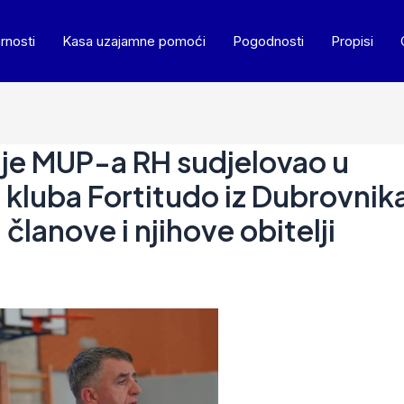
rnosti
Kasa uzajamne pomoći
Pogodnosti
Propisi
cije MUP-a RH sudjelovao u
kluba Fortitudo iz Dubrovnik
članove i njihove obitelji