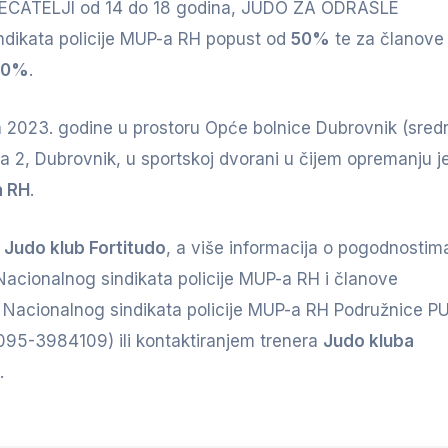
JECATELJI od 14 do 18 godina, JUDO ZA ODRASLE
ndikata policije MUP-a RH popust od
50%
te za članove
20%
.
a 2023. godine u prostoru Opće bolnice Dubrovnik (sredn
ića 2, Dubrovnik, u sportskoj dvorani u čijem opremanju j
a RH
.
u
Judo klub Fortitudo
, a više informacija o pogodnostima
acionalnog sindikata policije MUP-a RH i članove
ika Nacionalnog sindikata policije MUP-a RH Podružnice P
095-3984109) ili kontaktiranjem trenera
Judo kluba
.