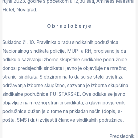
rujna 2023. godine s početkom u 12,30 sati, Aminess Maestral
Hotel, Novigrad.
O b r a z l o ž e nj e
Sukladno čl. 10. Pravilnika o radu sindikalnih podružnica
Nacionalnog sindikata policije, MUP- a RH, propisano je da
odluku o sazivanju izborne skupštine sindikalne podružnice
donosi predsjednik sindikata i javno je objavljuje na mrežnoj
stranici sindikata. S obzirom na to da su se stekli uvjeti za
održavanja izborne skupštine, sazvana je izborna skupština
sindikalne podružnice PU ISTARSKE. Ova odluka se javno
objavljuje na mrežnoj stranici sindikata, a glavni povjerenik
podružnice dužan je o tome na prikladan način (dopis, e-
pošta, SMS i dr.) izvijestiti članove sindikalnih podružnica.
Predsjednik: