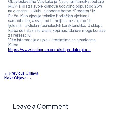
Obavještavamo Vas kako je Nacionalni sindikat policije
MUP-a RH za svoje članove ugovorio popust od 25%
na članarinu u Klubu slobodne borbe “Predator” iz
Ploča. Klub njeguje tehnike borilačkih vještina i
samoobrane, a svoj rad temelji na razvoju općih
tjelesnih, taktičkih i psiholoških karakteristika. U sklopu
Kluba se nalazi i teretana koju naši članovi mogu koristiti
za rekreaciju.
Više informacija o upisu i treninzima na stranicama
Kluba
https://www.instagram.com/
ksbpredatorploce
Navigacija
←
Previous Objava
objava
Next Objava
→
Leave a Comment