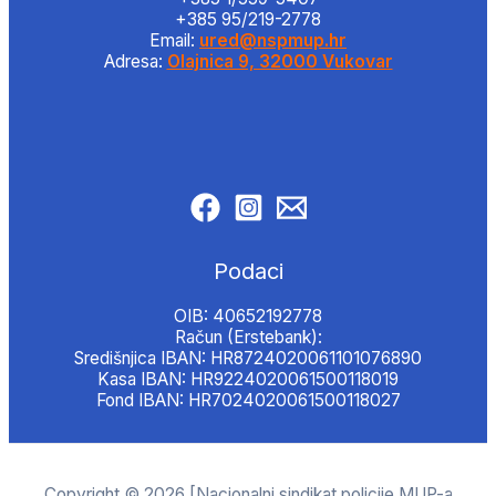
+385 95/219-2778
Email:
ured@nspmup.hr
Adresa:
Olajnica 9, 32000 Vukovar
Podaci
OIB: 40652192778
Račun (Erstebank):
Središnjica IBAN: HR8724020061101076890
Kasa IBAN: HR9224020061500118019
Fond IBAN: HR7024020061500118027
Copyright © 2026 [Nacionalni sindikat policije MUP-a