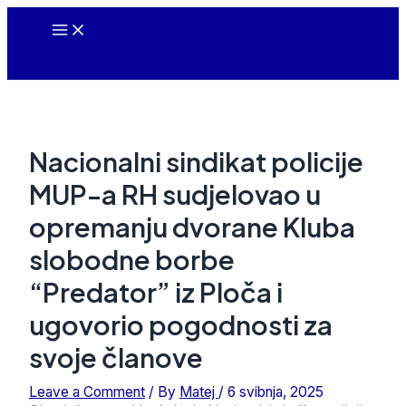
Skip
Main
to
Menu
content
Nacionalni sindikat policije
MUP-a RH sudjelovao u
opremanju dvorane Kluba
slobodne borbe
“Predator” iz Ploča i
ugovorio pogodnosti za
svoje članove
Leave a Comment
/ By
Matej
/
6 svibnja, 2025