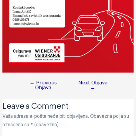
←
Previous
Next Objava
Objava
→
Leave a Comment
Vaša adresa e-pošte neće biti objavljena.
Obavezna polja su
označena sa
* (obavezno)