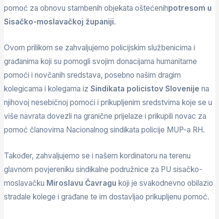
pomoć za obnovu stambenih objekata oštećenih
potresom u
Sisačko-moslavačkoj županiji
.
Ovom prilikom se zahvaljujemo policijskim službenicima i
građanima koji su pomogli svojim donacijama humanitarne
pomoći i novčanih sredstava, posebno našim dragim
kolegicama i kolegama iz
Sindikata policistov Slovenije
na
njihovoj nesebičnoj pomoći i prikupljenim sredstvima koje se u
više navrata dovezli na granične prijelaze i prikupili novac za
pomoć članovima Nacionalnog sindikata policije MUP-a RH.
Također, zahvaljujemo se i našem kordinatoru na terenu
glavnom povjereniku sindikalne podružnice za PU sisačko-
moslavačku
Miroslavu Čavragu
koji je svakodnevno obilazio
stradale kolege i građane te im dostavljao prikupljenu pomoć.