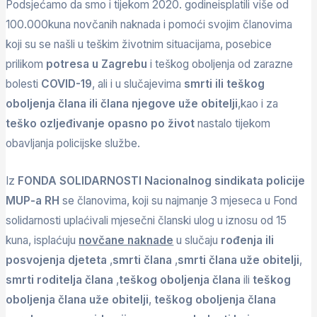
Podsjećamo da smo i tijekom 2020. godineisplatili više od
100.000kuna novčanih naknada i pomoći svojim članovima
koji su se našli u teškim životnim situacijama, posebice
prilikom
potresa u Zagrebu
i teškog oboljenja od zarazne
bolesti
COVID-19
, ali i u slučajevima
smrti ili teškog
oboljenja člana ili člana njegove uže obitelji
,kao i za
teško ozljeđivanje opasno po život
nastalo tijekom
obavljanja policijske službe.
Iz
FONDA SOLIDARNOSTI Nacionalnog sindikata policije
MUP-a RH
se članovima, koji su najmanje 3 mjeseca u Fond
solidarnosti uplaćivali mjesečni članski ulog u iznosu od 15
kuna, isplaćuju
novčane naknade
u slučaju
rođenja ili
posvojenja djeteta
,
smrti člana
,
smrti člana uže obitelji
,
smrti roditelja člana
,
teškog oboljenja člana
ili
teškog
oboljenja člana uže obitelji
,
teškog oboljenja člana