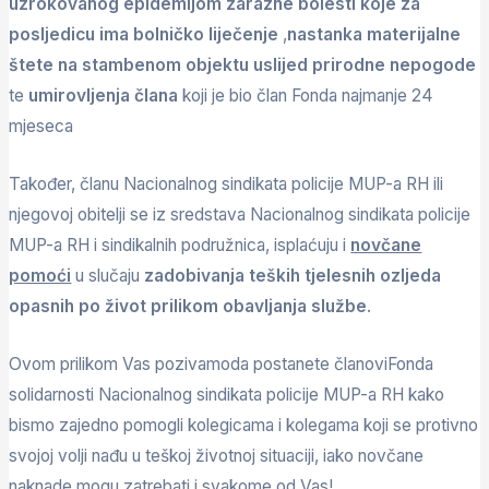
uzrokovanog epidemijom zarazne bolesti koje za
posljedicu ima bolničko liječenje
,
nastanka materijalne
štete na stambenom objektu uslijed prirodne nepogode
te
umirovljenja člana
koji je bio član Fonda najmanje 24
mjeseca
Također, članu Nacionalnog sindikata policije MUP-a RH ili
njegovoj obitelji se iz sredstava Nacionalnog sindikata policije
MUP-a RH i sindikalnih podružnica, isplaćuju i
novčane
pomoći
u slučaju
zadobivanja teških tjelesnih ozljeda
opasnih po život prilikom obavljanja službe
.
Ovom prilikom Vas pozivamoda postanete članoviFonda
solidarnosti Nacionalnog sindikata policije MUP-a RH kako
bismo zajedno pomogli kolegicama i kolegama koji se protivno
svojoj volji nađu u teškoj životnoj situaciji, iako novčane
naknade mogu zatrebati i svakome od Vas!