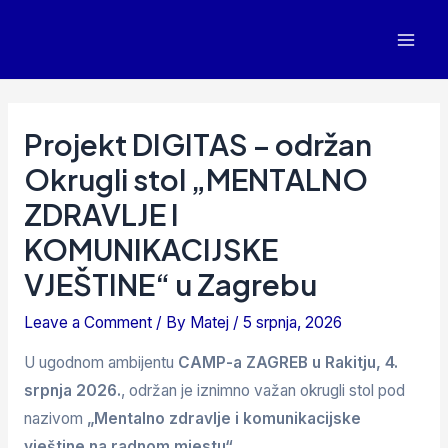
Projekt DIGITAS – održan
Okrugli stol „MENTALNO
ZDRAVLJE I
KOMUNIKACIJSKE
VJEŠTINE“ u Zagrebu
Leave a Comment
/ By
Matej
/
5 srpnja, 2026
U ugodnom ambijentu
CAMP-a ZAGREB u Rakitju, 4.
srpnja 2026.
, održan je iznimno važan okrugli stol pod
nazivom
„Mentalno zdravlje i komunikacijske
vještine na radnom mjestu“
.