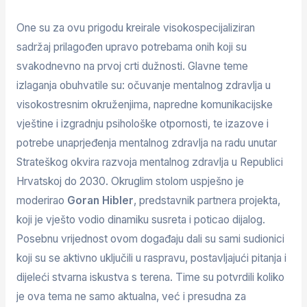
One su za ovu prigodu kreirale visokospecijaliziran
sadržaj prilagođen upravo potrebama onih koji su
svakodnevno na prvoj crti dužnosti. Glavne teme
izlaganja obuhvatile su: očuvanje mentalnog zdravlja u
visokostresnim okruženjima, napredne komunikacijske
vještine i izgradnju psihološke otpornosti, te izazove i
potrebe unaprjeđenja mentalnog zdravlja na radu unutar
Strateškog okvira razvoja mentalnog zdravlja u Republici
Hrvatskoj do 2030. Okruglim stolom uspješno je
moderirao
Goran Hibler
, predstavnik partnera projekta,
koji je vješto vodio dinamiku susreta i poticao dijalog.
Posebnu vrijednost ovom događaju dali su sami sudionici
koji su se aktivno uključili u raspravu, postavljajući pitanja i
dijeleći stvarna iskustva s terena. Time su potvrdili koliko
je ova tema ne samo aktualna, već i presudna za