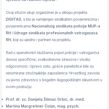
Ovaj stručni skup organiziran je u sklopu projekta
DIGITAS
, a bio je namijenjen sindikalnim povjerenicima i
povjerenicama
Nacionalnog sindikata policije MUP-a
RH
i
Udruge sindikata profesionalnih vatrogasaca
RH
, koji su ujedno i partneri na projektu.
Rad u operativnim službama poput policije i vatrogastva
donosi specifične, svakodnevne stresove i visoku
odgovornost. Upravo zato, gošće panelistice bile su
renomirane stručnjakinje zaposlenice Hrvastkog zavoda
za javno zdravstvo s bogatim dugogodišnjim iskustvom u
ovom području:
Prof. dr. sc. Danijela Štimac Grbić, dr. med.
Martina Margreitner Čolan, mag. psych.