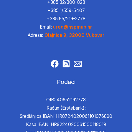
+385 32/300-828
+385 1/559-5407
+385 95/219-2778
Email:
ured@nspmup.hr
Adresa:
Olajnica 9, 32000 Vukovar
Podaci
OIB: 40652192778
Račun (Erstebank):
Središnjica IBAN: HR8724020061101076890
Kasa IBAN: HR9224020061500118019