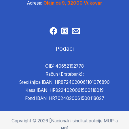
Adresa:
Olajnica 9, 32000 Vukovar
Podaci
OIB: 40652192778
Račun (Erstebank):
Središnjica IBAN: HR8724020061101076890
Kasa IBAN: HR9224020061500118019
Fond IBAN: HR7024020061500118027
Copyright © 2026 [Nacionalni sindikat policije MUP-a
HR]