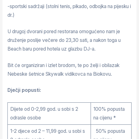
-sportski sadržaji (stolni tenis, pikado, odbojka na pijesku i
dr.)
U drugoj dvorani pored restorana omogućeno nam je
druženje poslije večere do 23,30 sati, a nakon toga u
Beach baru pored hotela uz glazbu DJ-a.
Bit će organiziran i izlet brodom, te po želji i obilazak
Nebeske šetnice Skywalk vidikovca na Biokovu.
Dječji popusti:
Dijete od 0-2,99 god. u sobi s 2
100% popusta
odrasle osobe
na cijenu *
1-2 djece od 2 – 11,99 god. u sobi s
50% popusta