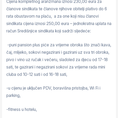
Cijena kompletnog aranžmana iznosi 230,00 eura za
članove sindikata te članove njihove obitelji plativo do 6
rata obustavom na plaću, a za one koji nisu članovi
sindikata cijena iznosi 250,00 eura – jednokratna uplata na
račun Središnjice sindikata koji sadrži sljedeće:
-puni pansion plus piće za vrijeme obroka što znači kava,
čaj, mlijeko, sokovi negazirani i gazirani uz sva tri obroka,
pivo i vino uz ručak i večeru, sladoled za djecu od 17-18
sati, te gazirani i negazirani sokovi za vrijeme rada mini
cluba od 10-12 sati i od 16-18 sati,
-u cijenu je uključen PDV, boravišna pristojba, Wi Fi i
parking,
-fitness u hotelu,