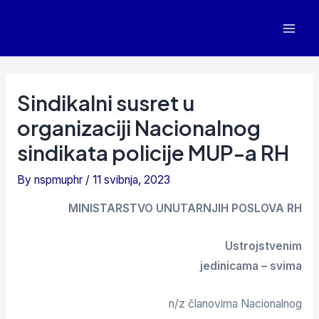
Skip
to
Mai
content
Men
Sindikalni susret u
organizaciji Nacionalnog
sindikata policije MUP-a RH
By
nspmuphr
/
11 svibnja, 2023
MINISTARSTVO UNUTARNJIH POSLOVA RH
Ustrojstvenim
jedinicama – svima
n/z članovima Nacionalnog