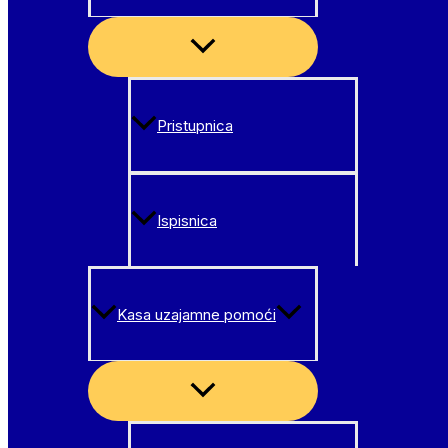
Menu
Toggle
Pristupnica
Ispisnica
Kasa uzajamne pomoći
Menu
Toggle