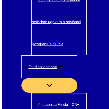
raskidom ugovora o novčanoj
pozajmici iz KUP-a
Fond solidarnosti
Menu
Toggle
Pristupnica Fondu – ON-