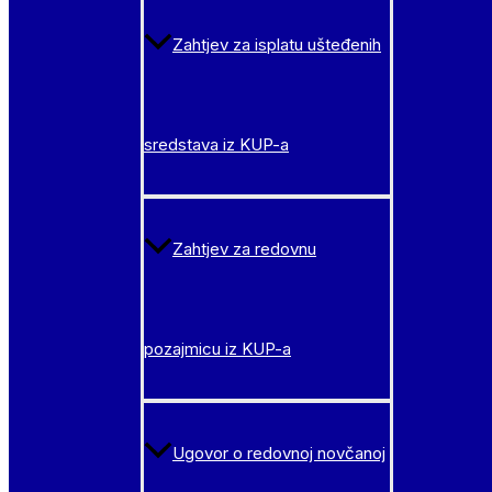
Zahtjev za isplatu ušteđenih
sredstava iz KUP-a
Zahtjev za redovnu
pozajmicu iz KUP-a
Ugovor o redovnoj novčanoj