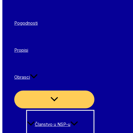
Pogodnosti
Propisi
Obrasci
Menu
Toggle
Članstvo u NSP-u