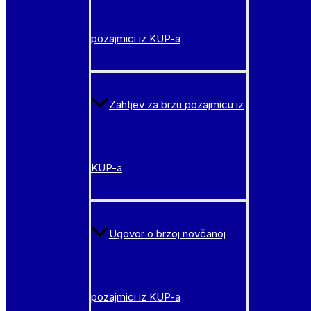
pozajmici iz KUP-a
Zahtjev za brzu pozajmicu iz
KUP-a
Ugovor o brzoj novčanoj
pozajmici iz KUP-a