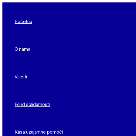
Skip
to
content
Početna
O nama
Vijesti
Fond solidarnosti
Kasa uzajamne pomoći