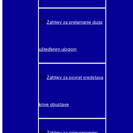
Zahtjev za prelamanje duga
ušteđenim ulogom
Zahtjev za povrat sredstava
krive obustave
Zahtjev za prijevremenim