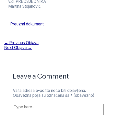
v.d. PREDSJEDNIKA
Martina Stojanović
Preuzmi dokument
Navigacija
←
Previous Objava
objava
Next Objava
→
Leave a Comment
Vaša adresa e-pošte neće biti objavljena.
Obavezna polja su označena sa
* (obavezno)
Type
here..