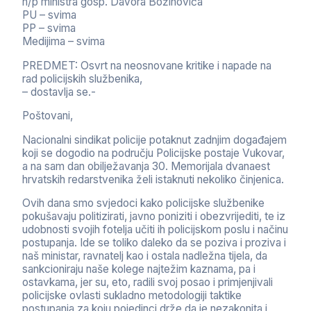
n/p ministra gosp. Davora Božinovića
PU – svima
PP – svima
Medijima – svima
PREDMET: Osvrt na neosnovane kritike i napade na
rad policijskih službenika,
– dostavlja se.-
Poštovani,
Nacionalni sindikat policije potaknut zadnjim događajem
koji se dogodio na području Policijske postaje Vukovar,
a na sam dan obilježavanja 30. Memorijala dvanaest
hrvatskih redarstvenika želi istaknuti nekoliko činjenica.
Ovih dana smo svjedoci kako policijske službenike
pokušavaju politizirati, javno poniziti i obezvrijediti, te iz
udobnosti svojih fotelja učiti ih policijskom poslu i načinu
postupanja. Ide se toliko daleko da se poziva i proziva i
naš ministar, ravnatelj kao i ostala nadležna tijela, da
sankcioniraju naše kolege najtežim kaznama, pa i
ostavkama, jer su, eto, radili svoj posao i primjenjivali
policijske ovlasti sukladno metodologiji taktike
postupanja za koju pojedinci drže da je nezakonita i