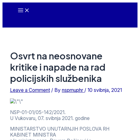
Skip
Main
to
Menu
content
Osvrt na neosnovane
kritike i napade na rad
policijskih službenika
Leave a Comment
/ By
nspmuphr
/
10 svibnja, 2021
NSP-01-01/05-142/2021.
U Vukovaru, 07. svibnja 2021. godine
MINISTARSTVO UNUTARNJIH POSLOVA RH
KABINET MINISTRA