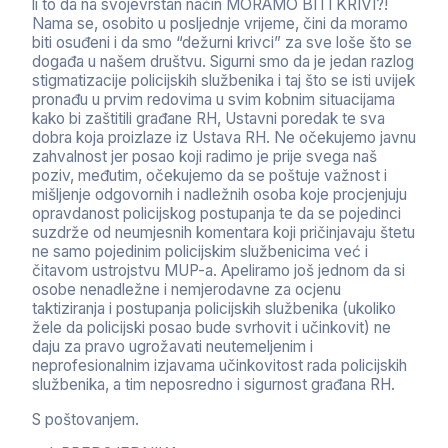
li to da na svojevrstan način MORAMO BITI KRIVI?!
Nama se, osobito u posljednje vrijeme, čini da moramo
biti osuđeni i da smo “dežurni krivci” za sve loše što se
događa u našem društvu. Sigurni smo da je jedan razlog
stigmatizacije policijskih službenika i taj što se isti uvijek
pronađu u prvim redovima u svim kobnim situacijama
kako bi zaštitili građane RH, Ustavni poredak te sva
dobra koja proizlaze iz Ustava RH. Ne očekujemo javnu
zahvalnost jer posao koji radimo je prije svega naš
poziv, međutim, očekujemo da se poštuje važnost i
mišljenje odgovornih i nadležnih osoba koje procjenjuju
opravdanost policijskog postupanja te da se pojedinci
suzdrže od neumjesnih komentara koji pričinjavaju štetu
ne samo pojedinim policijskim službenicima već i
čitavom ustrojstvu MUP-a. Apeliramo još jednom da si
osobe nenadležne i nemjerodavne za ocjenu
taktiziranja i postupanja policijskih službenika (ukoliko
žele da policijski posao bude svrhovit i učinkovit) ne
daju za pravo ugrožavati neutemeljenim i
neprofesionalnim izjavama učinkovitost rada policijskih
službenika, a tim neposredno i sigurnost građana RH.
S poštovanjem.