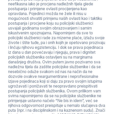
neefikasna iako je procjena nadležnih tijela glede
postupanja i primjene ovlasti procijenjena kao
opravdana. Pojedinci možda ne žele ili nisu u
mogućnosti shvatiti primjenu naših ovlasti kao i taktiku
postupanja i procjene koju su policijski službenici
usvajali godinama svojim obrazovanjem i samim
iskustvenim spoznajama. Napominjem da sve to
policijski službenici rade za mizerne plaće, izlažu svoje
živote i štite tuđe, pa i onih kojih je opetovano prozivaju
i linčuju njihovu egzistenciju. I dok se prava pojedinaca
iz dana u dan povećavaju i njeguju, prava i dignitet
policijskih službenika ostavljeni su na marginama
današnjeg društva. Ovim putem javno pozivamo sva
nadležna tijela da zaštite policijske službenike i da se
nesebično oduže svakom od nas na način da ne
dozvole ovakve neargumentirane i neprofesionalne
izjave pojedinaca koji si daju za pravo svojim istupima
ugrožavati i ponižavati te neopravdano preispitivati
postupanja policijskih službenika. Ovom prilikom vam
svima napominjemo da se na policijske službenike ne
primjenjuje ustavno načelo “Ne bis in idem”, već se
njihova odgovornost preispituje u nemalo slučajeva dva
puta (npr. i na disciplinskom i na kaznenom sudu). Znači