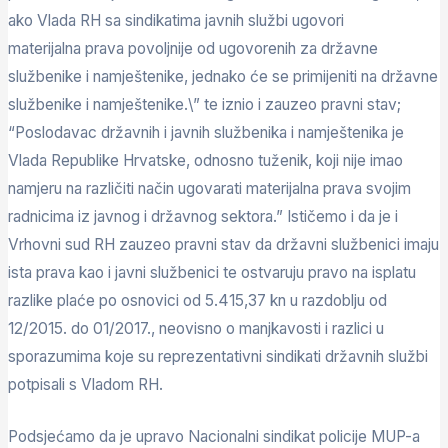
ako Vlada RH sa sindikatima javnih službi ugovori
materijalna prava povoljnije od ugovorenih za državne
službenike i namještenike, jednako će se primijeniti na državne
službenike i namještenike.\” te iznio i zauzeo pravni stav;
“Poslodavac državnih i javnih službenika i namještenika je
Vlada Republike Hrvatske, odnosno tuženik, koji nije imao
namjeru na različiti način ugovarati materijalna prava svojim
radnicima iz javnog i državnog sektora.” Ističemo i da je i
Vrhovni sud RH zauzeo pravni stav da državni službenici imaju
ista prava kao i javni službenici te ostvaruju pravo na isplatu
razlike plaće po osnovici od 5.415,37 kn u razdoblju od
12/2015. do 01/2017., neovisno o manjkavosti i razlici u
sporazumima koje su reprezentativni sindikati državnih službi
potpisali s Vladom RH.
Podsjećamo da je upravo Nacionalni sindikat policije MUP-a