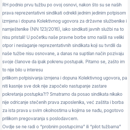
RH podnio prvu tužbu po ovoj osnovi, nakon što su se naših
prava reprezentativni sindikati odrekli jednim jedinim potpisom
izmjena i dopuna Kolektivnog ugovora za državne službenike i
namještenike (NN 123/2016), iako sindikati javnih službi na to
nisu pristali! U početku naše pravne borbe smo naišli na veliki
otpor i neslaganje reprezentativnih sindikata koji su tvrdili da
naše tužbe nisu osnovane, a danas na suptilan način pozivaju
svoje članove da ipak pokrenu postupak. Pitamo se, zašto im
to nije bilo u interesu
prilikom potpisivanja izmjena i dopuna Kolektivnog ugovora, pa
niti kasnije sve dok nije započelo nastupanje zastare
pokretanja postupka?!? Smatramo da posao sindikata nikako
nije odricanje stečenih prava zaposlenika, već zaštita i borba
za ista prava u svim okolnostima u kojima se nađu, pogotovo
prilikom pregovaranja s poslodavcem.
Ovdje se ne radi o “probnim postupcima” ili “pilot tužbama”