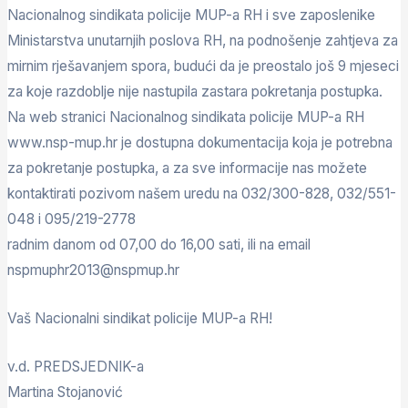
Nacionalnog sindikata policije MUP-a RH i sve zaposlenike
Ministarstva unutarnjih poslova RH, na podnošenje zahtjeva za
mirnim rješavanjem spora, budući da je preostalo još 9 mjeseci
za koje razdoblje nije nastupila zastara pokretanja postupka.
Na web stranici Nacionalnog sindikata policije MUP-a RH
www.nsp-mup.hr je dostupna dokumentacija koja je potrebna
za pokretanje postupka, a za sve informacije nas možete
kontaktirati pozivom našem uredu na 032/300-828, 032/551-
048 i 095/219-2778
radnim danom od 07,00 do 16,00 sati, ili na email
nspmuphr2013@nspmup.hr
Vaš Nacionalni sindikat policije MUP-a RH!
v.d. PREDSJEDNIK-a
Martina Stojanović