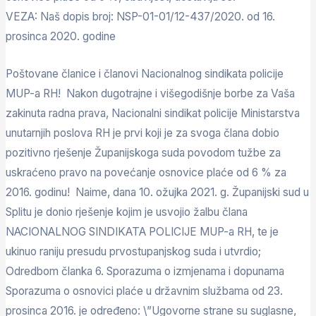
VEZA: Naš dopis broj: NSP-01-01/12-437/2020. od 16.
prosinca 2020. godine
Poštovane članice i članovi Nacionalnog sindikata policije
MUP-a RH! Nakon dugotrajne i višegodišnje borbe za Vaša
zakinuta radna prava, Nacionalni sindikat policije Ministarstva
unutarnjih poslova RH je prvi koji je za svoga člana dobio
pozitivno rješenje Županijskoga suda povodom tužbe za
uskraćeno pravo na povećanje osnovice plaće od 6 % za
2016. godinu! Naime, dana 10. ožujka 2021. g. Županijski sud u
Splitu je donio rješenje kojim je usvojio žalbu člana
NACIONALNOG SINDIKATA POLICIJE MUP-a RH, te je
ukinuo raniju presudu prvostupanjskog suda i utvrdio;
Odredbom članka 6. Sporazuma o izmjenama i dopunama
Sporazuma o osnovici plaće u državnim službama od 23.
prosinca 2016. je određeno: \”Ugovorne strane su suglasne,