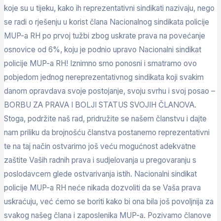
koje su u tijeku, kako ih reprezentativni sindikati nazivaju, nego
se radi o rješenju u korist člana Nacionalnog sindikata policije
MUP-a RH po prvoj tužbi zbog uskrate prava na povećanje
osnovice od 6%, koju je podnio upravo Nacionalni sindikat
policije MUP-a RH! Iznimno smo ponosni i smatramo ovo
pobjedom jednog nereprezentativnog sindikata koji svakim
danom opravdava svoje postojanje, svoju svrhu i svoj posao –
BORBU ZA PRAVA I BOLJI STATUS SVOJIH ČLANOVA.
Stoga, podržite naš rad, pridružite se našem članstvu i dajte
nam priliku da brojnošću članstva postanemo reprezentativni
te na taj način ostvarimo još veću mogućnost adekvatne
zaštite Vaših radnih prava i sudjelovanja u pregovaranju s
poslodavcem glede ostvarivanja istih. Nacionalni sindikat
policije MUP-a RH neće nikada dozvoliti da se Vaša prava
uskraćuju, već ćemo se boriti kako bi ona bila još povoljnija za
svakog našeg člana i zaposlenika MUP-a. Pozivamo članove