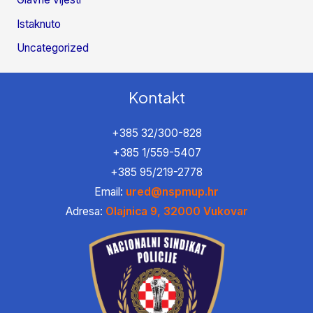
Istaknuto
Uncategorized
Kontakt
+385 32/300-828
+385 1/559-5407
+385 95/219-2778
Email:
ured@nspmup.hr
Adresa:
Olajnica 9, 32000 Vukovar