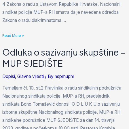
4 Zakona o radu s Ustavom Republike Hrvatske. Nacionalni
sindikat policije MUP-a RH smatra da je navedena odredba
Zakona o radu diskriminatorna …
Read More »
Odluka o sazivanju skupštine –
MUP SJEDIŠTE
Dopisi
,
Glavne vijesti
/ By
nspmuphr
Temeljem čl. 10. st.2 Pravilnika o radu sindikalnih podružnica
Nacionalnog sindikata policije, MUP-a RH, predsjednik
sindikata Bono Tomašević donosi: O D L U K U o sazivanju
izborne skupštine Nacionalnog sindikata policije, MUP-a RH
sindikalne podružnice MUP SJEDIŠTE za dan 14. travnja
2023. godine s početkom u 18,00 sati, Restoran Korablja,