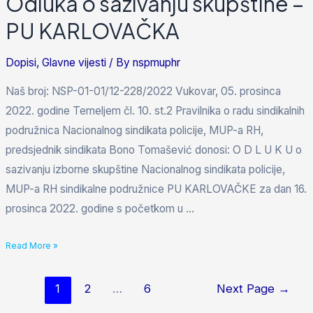
Odluka o sazivanju skupštine –
PU KARLOVAČKA
Dopisi
,
Glavne vijesti
/ By
nspmuphr
Naš broj: NSP-01-01/12-228/2022 Vukovar, 05. prosinca
2022. godine Temeljem čl. 10. st.2 Pravilnika o radu sindikalnih
podružnica Nacionalnog sindikata policije, MUP-a RH,
predsjednik sindikata Bono Tomašević donosi: O D L U K U o
sazivanju izborne skupštine Nacionalnog sindikata policije,
MUP-a RH sindikalne podružnice PU KARLOVAČKE za dan 16.
prosinca 2022. godine s početkom u …
Read More »
1
2
…
6
Next Page
→