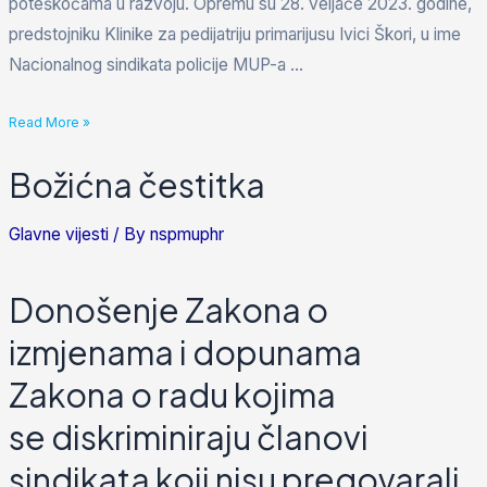
poteškoćama u razvoju. Opremu su 28. veljače 2023. godine,
predstojniku Klinike za pedijatriju primarijusu Ivici Škori, u ime
Nacionalnog sindikata policije MUP-a …
Read More »
Božićna čestitka
Glavne vijesti
/ By
nspmuphr
Donošenje Zakona o
izmjenama i dopunama
Zakona o radu kojima
se diskriminiraju članovi
sindikata koji nisu pregovarali