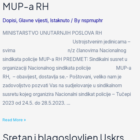
MUP-a RH
Dopisi
,
Glavne vijesti
,
Istaknuto
/ By
nspmuphr
MINISTARSTVO UNUTARNJIH POSLOVA RH
Ustrojstvenim jedinicama –
svima n/z članovima Nacionalnog
sindikata policije MUP-a RH PREDMET: Sindikalni susret u
organizaciji Nacionalnog sindikata policije MUP-a
RH, – obavijest, dostavlja se.- Poštovani, veliko nam je
zadovoljstvo pozvati Vas na sudjelovanje u sindikalnom
susretu kojeg organizira Nacionalni sindikat policije – Tučepi
2023 od 24.5. do 28.5.2023. …
Read More »
Sretan i blagoslovljen Uskrs